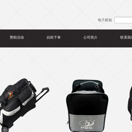
电子邮箱
赞助活动
自助下单
公司简介
联系我